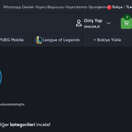
Whatsapp Destek
-
Yayıncı Başvurusu
-
Yayıncılarımız
-
Siparişlerim
Türkçe / TL
0
Giriş Yap
veya üye ol
PUBG Mobile
League of Legends
+ Bakiye Yükle
 bulunamamıştır.
diğer
kategorileri
incele!