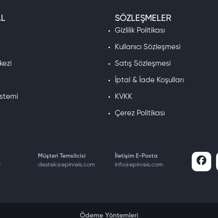
L
SÖZLEŞMELER
a
Gizlilik Politikası
Kullanıcı Sözleşmesi
kezi
Satış Sözleşmesi
r
İptal & İade Koşulları
istemi
KVKK
Çerez Politikası
Müşteri Temsilcisi
İletişim E-Posta
z
destek@epinreis.com
info@epinreis.com
Ödeme Yöntemleri