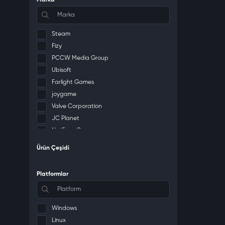
Marka
Steam
Fizy
PCCW Media Group
Ubisoft
Farlight Games
joygame
Valve Corporation
JC Planet
NetEase Games
Grinding Gear Games
Ürün Çeşidi
Gpay
PlayStation
Platformlar
Naver Z Corporation
NetEase
Joyme Technology PTE. LTD.
Windows
Nexon
Linux