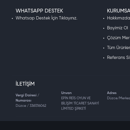
NTTGame
WHATSAPP DESTEK
KURUMSA
TTHmobi
Whatsap Destek İçin Tıklayınız.
Hakkımızd
Riot Games
Joy Nice Games
Bayimiz Ol
Oasis Games
Çözüm Mer
IGG
Tüm Ürünle
Mojang
Moonton
Referans S
NimoTV
Knight Unity
Diablo
Nfinity Games
İLETIŞIM
Popmundo
Unvan
Adres
Vergi Dairesi /
Tencent Games
EPİN REİS OYUN VE
Düzce/Merke
Numarası
PUBG Studios
BİLİŞİM TİCARET SANAYİ
Düzce / 3361316062
LİMİTED ŞİRKETİ
Raid Shadow Legends
Rigorz
Rokogame