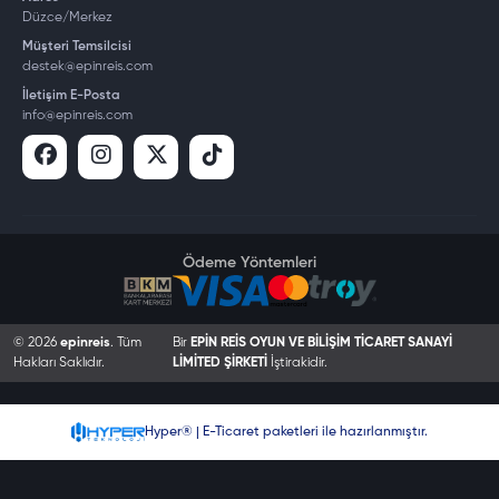
Düzce/Merkez
Müşteri Temsilcisi
destek@epinreis.com
İletişim E-Posta
info@epinreis.com
Ödeme Yöntemleri
© 2026
epinreis
. Tüm
Bir
EPİN REİS OYUN VE BİLİŞİM TİCARET SANAYİ
Hakları Saklıdır.
LİMİTED ŞİRKETİ
İştirakidir.
Hyper® | E-Ticaret paketleri ile hazırlanmıştır.