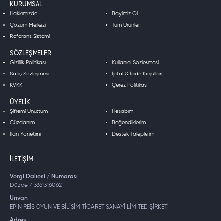
KURUMSAL
Hakkımızda
Bayimiz Ol
Çözüm Merkezi
Tüm Ürünler
Referans Sistemi
SÖZLEŞMELER
Gizlilik Politikası
Kullanıcı Sözleşmesi
Satış Sözleşmesi
İptal & İade Koşulları
KVKK
Çerez Politikası
ÜYELIK
Şifremi Unuttum
Hesabım
Cüzdanım
Beğendiklerim
İlan Yönetimi
Destek Taleplerim
İLETIŞIM
Vergi Dairesi / Numarası
Düzce / 3361316062
Unvan
EPİN REİS OYUN VE BİLİŞİM TİCARET SANAYİ LİMİTED ŞİRKETİ
Adres