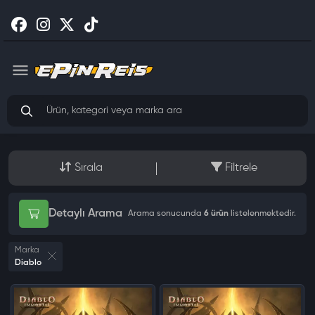
Sırala
Filtrele
Detaylı Arama
Arama sonucunda
6 ürün
listelenmektedir.
Marka
Diablo