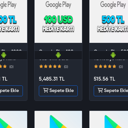
 Play 1000
Google Play 100
Google Play 50
ye Kartı
USD Gift Card
TL Hediye Kartı
(0)
(0)
(0)
1 TL
5,485.31 TL
515.56 TL
pete Ekle
Sepete Ekle
Sepete Ekl