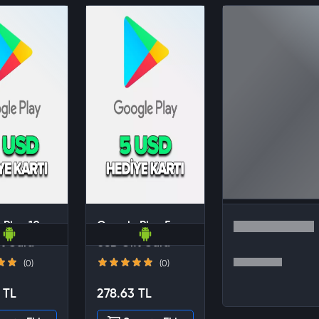
 Play 10
Google Play 5
ft Card
USD Gift Card
(0)
(0)
 TL
278.63 TL