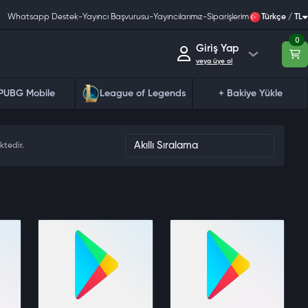
Whatsapp Destek
-
Yayıncı Başvurusu
-
Yayıncılarımız
-
Siparişlerim
Türkçe / TL
0
Giriş Yap
veya üye ol
PUBG Mobile
League of Legends
+ Bakiye Yükle
ktedir.