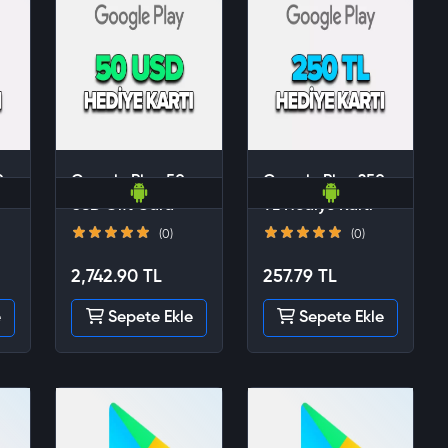
0
Google Play 50
Google Play 250
USD Gift Card
TL Hediye Kartı
(0)
(0)
2,742.90 TL
257.79 TL
e
Sepete Ekle
Sepete Ekle