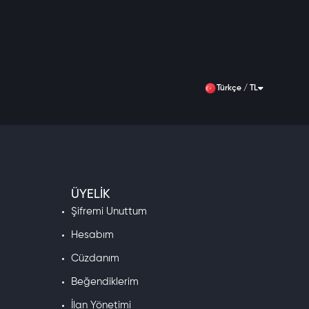
Türkçe / TL
ÜYELIK
Şifremi Unuttum
Hesabım
Cüzdanım
Beğendiklerim
İlan Yönetimi