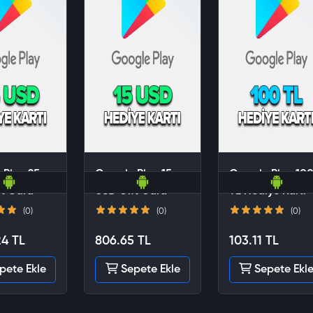
 Play 25
Google Play 15
Google Play 10
ft Card
USD Gift Card
TL Hediye Kartı
(0)
(0)
(0)
24 TL
806.65 TL
103.11 TL
pete Ekle
Sepete Ekle
Sepete Ekl