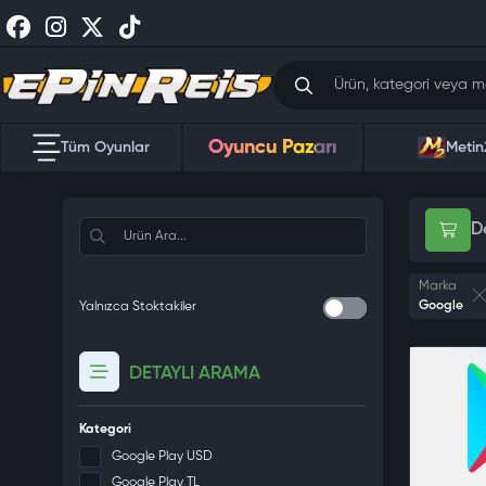
Oyuncu Pazarı
Tüm Oyunlar
Metin
D
Marka
Google
Yalnızca Stoktakiler
DETAYLI ARAMA
Kategori
Google Play USD
Google Play TL