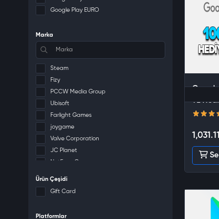
Google Play EURO
Marka
Steam
Fizy
Google
PCCW Media Group
TL Hedi
Ubisoft
Farlight Games
joygame
1,031.1
Valve Corporation
JC Planet
Se
NetEase Games
Grinding Gear Games
Ürün Çeşidi
Gpay
Gift Card
PlayStation
Naver Z Corporation
Platformlar