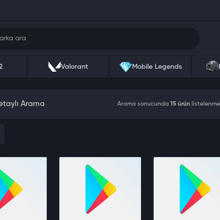
2
Valorant
Mobile Legends
etaylı Arama
Arama sonucunda
15 ürün
listelenme