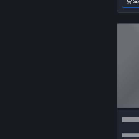
Se
Tencent
Sobee
Jawaker
NTTGame
TTHmobi
Riot Games
Joy Nice Games
Oasis Games
IGG
Mojang
Moonton
NimoTV
Knight Unity
Diablo
Nfinity Games
Popmundo
Tencent Games
PUBG Studios