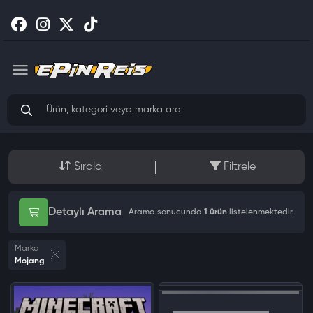
Sırala
Filtrele
Detaylı Arama
Arama sonucunda
1 ürün
listelenmektedir.
Marka
Mojang