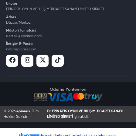
Unvan
EPİN REİS OYUN VE BİLİŞİM TİCARET SANAYİ LİMİTED ŞİRKETİ
Adres
Düzce/Merkez
Müşteri Temsilcisi
destek@epinreis.com
İletişim E-Posta
info@epinreis.com
Ödeme Yöntemleri
© 2026
epinreis
. Tüm
Bir
EPİN REİS OYUN VE BİLİŞİM TİCARET SANAYİ
Hakları Saklıdır.
LİMİTED ŞİRKETİ
İştirakidir.
Hyper® | E-Ticaret paketleri ile hazırlanmıştır.