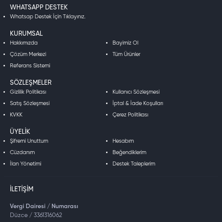
WHATSAPP DESTEK
Whatsap Destek İçin Tıklayınız.
KURUMSAL
Hakkımızda
Bayimiz Ol
Çözüm Merkezi
Tüm Ürünler
Referans Sistemi
SÖZLEŞMELER
Gizlilik Politikası
Kullanıcı Sözleşmesi
Satış Sözleşmesi
İptal & İade Koşulları
KVKK
Çerez Politikası
ÜYELIK
Şifremi Unuttum
Hesabım
Cüzdanım
Beğendiklerim
İlan Yönetimi
Destek Taleplerim
İLETIŞIM
Vergi Dairesi / Numarası
Düzce / 3361316062