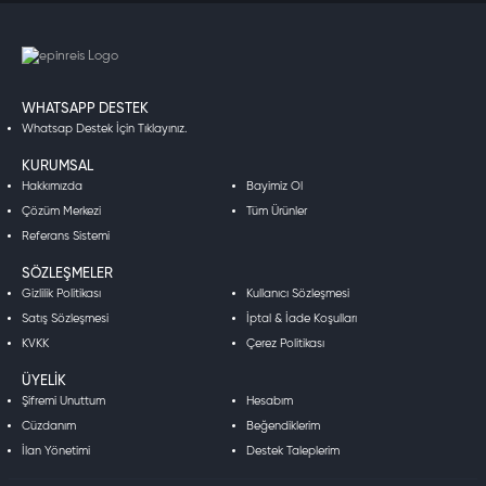
WHATSAPP DESTEK
Whatsap Destek İçin Tıklayınız.
KURUMSAL
Hakkımızda
Bayimiz Ol
Çözüm Merkezi
Tüm Ürünler
Referans Sistemi
SÖZLEŞMELER
Gizlilik Politikası
Kullanıcı Sözleşmesi
Satış Sözleşmesi
İptal & İade Koşulları
KVKK
Çerez Politikası
ÜYELIK
Şifremi Unuttum
Hesabım
Cüzdanım
Beğendiklerim
İlan Yönetimi
Destek Taleplerim