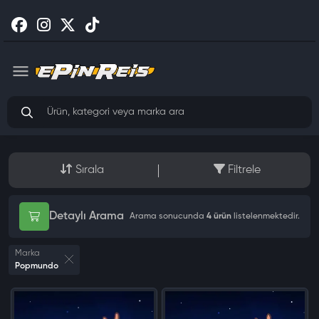
Sırala
Filtrele
Detaylı Arama
Arama sonucunda
4 ürün
listelenmektedir.
Marka
Popmundo