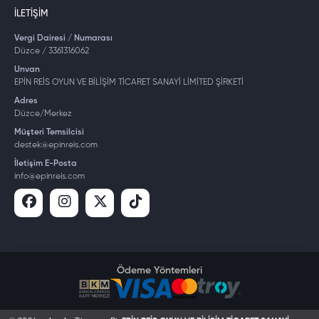
İLETIŞIM
Vergi Dairesi / Numarası
Düzce / 3361316062
Unvan
EPİN REİS OYUN VE BİLİŞİM TİCARET SANAYİ LİMİTED ŞİRKETİ
Adres
Düzce/Merkez
Müşteri Temsilcisi
destek@epinreis.com
İletişim E-Posta
info@epinreis.com
Ödeme Yöntemleri