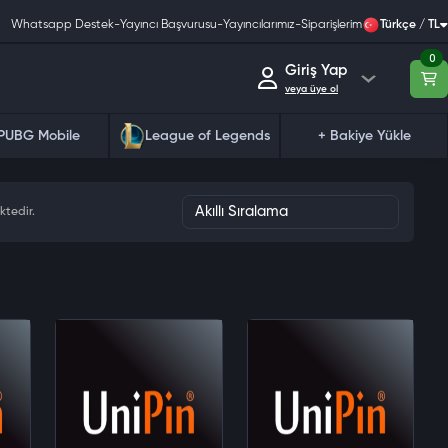
Whatsapp Destek
-
Yayıncı Başvurusu
-
Yayıncılarımız
-
Siparişlerim
Türkçe / TL
0
Giriş Yap
veya üye ol
PUBG Mobile
League of Legends
+ Bakiye Yükle
ktedir.