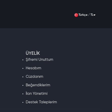
Türkçe / TL
ÜYELIK
Şifremi Unuttum
Hesabım
Cüzdanım
Beğendiklerim
İlan Yönetimi
Destek Taleplerim