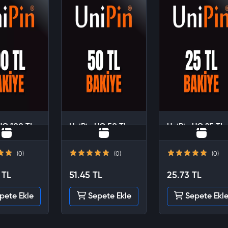
UC 100 TL
UniPin UC 50 TL
UniPin UC 25 TL
(0)
(0)
(0)
 TL
51.45 TL
25.73 TL
pete Ekle
Sepete Ekle
Sepete Ekl