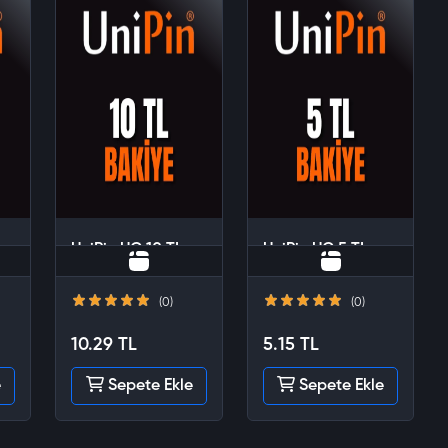
UniPin UC 10 TL
UniPin UC 5 TL
(0)
(0)
10.29 TL
5.15 TL
e
Sepete Ekle
Sepete Ekle