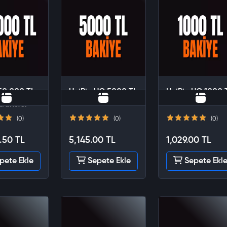
50.000 TL
UniPin UC 5000 TL
UniPin UC 1000 
transfer
(0)
(0)
(0)
.50 TL
5,145.00 TL
1,029.00 TL
pete Ekle
Sepete Ekle
Sepete Ekl