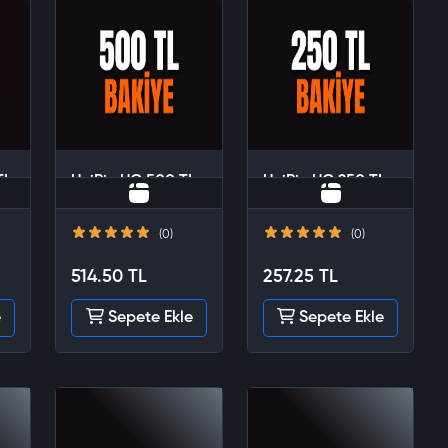
TL
UniPin UC 500 TL
UniPin UC 250 TL
(0)
(0)
514.50 TL
257.25 TL
e
Sepete Ekle
Sepete Ekle