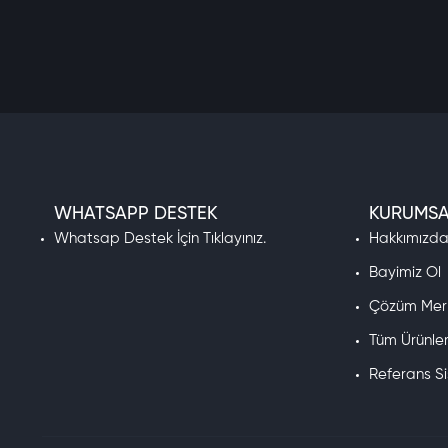
Rokogame
Rise
Roblox
S Sport
Joymax
Bot-Cave
PHBOT
Gamegami
Teamfıght Tactıcs
WHATSAPP DESTEK
KURUMSA
Tinder
Whatsap Destek İçin Tıklayınız.
Hakkımızd
TOD
Travian Games
Bayimiz Ol
TV Plus
Çözüm Mer
UniPin
Tüm Ürünle
Century Games
Yalla Ludo
Referans S
Gameforge