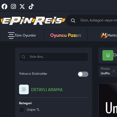
Oyuncu Pazarı
Tüm Oyunlar
Metin
D
Marka
UniPin
Yalnızca Stoktakiler
DETAYLI ARAMA
Kategori
Unipin TL