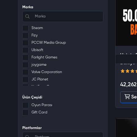
Marka
Steam
Fizy
PCCW Media Group
Ubisoft
Unipin 
Farlight Games
Bakiye 
joygame
Valve Corporation
JC Planet
42,262
NetEase Games
Grinding Gear Games
Se
Ürün Çeşidi
Gpay
Oyun Parası
PlayStation
Gift Card
Naver Z Corporation
NetEase
Platformlar
Joyme Technology PTE. LTD.