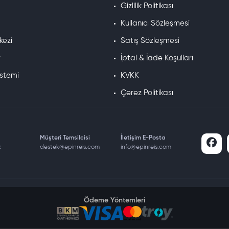
a
Gizlilik Politikası
Kullanıcı Sözleşmesi
kezi
Satış Sözleşmesi
r
İptal & İade Koşulları
istemi
KVKK
Çerez Politikası
Müşteri Temsilcisi
İletişim E-Posta
z
destek@epinreis.com
info@epinreis.com
Ödeme Yöntemleri