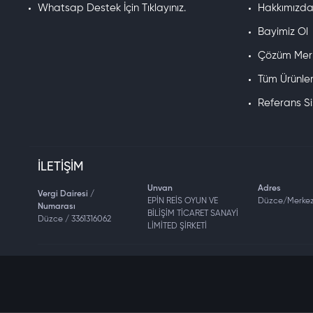
Whatsap Destek İçin Tıklayınız.
Hakkımızd
Bayimiz Ol
Çözüm Mer
Tüm Ürünle
Referans S
İLETIŞIM
Unvan
Adres
Vergi Dairesi /
EPİN REİS OYUN VE
Düzce/Merke
Numarası
BİLİŞİM TİCARET SANAYİ
Düzce / 3361316062
LİMİTED ŞİRKETİ