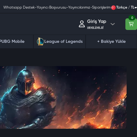
Whatsapp Destek
-
Yayıncı Başvurusu
-
Yayıncılarımız
-
Siparişlerim
Türkçe / TL
0
Giriş Yap
veya üye ol
PUBG Mobile
League of Legends
+ Bakiye Yükle