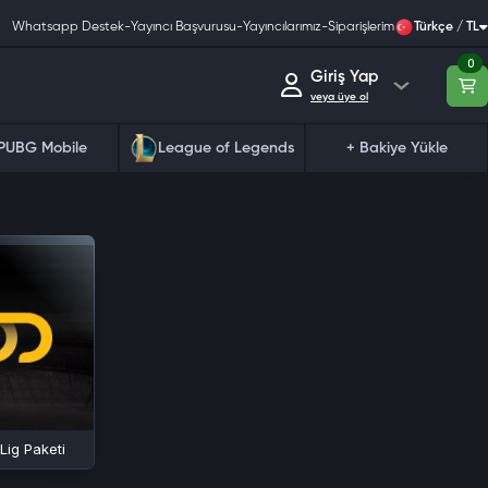
Whatsapp Destek
-
Yayıncı Başvurusu
-
Yayıncılarımız
-
Siparişlerim
Türkçe / TL
0
Giriş Yap
veya üye ol
PUBG Mobile
League of Legends
+ Bakiye Yükle
ig Paketi