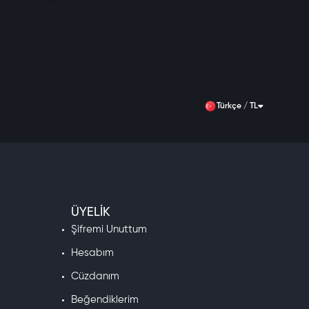
Türkçe / TL
ÜYELIK
Şifremi Unuttum
Hesabım
Cüzdanım
Beğendiklerim