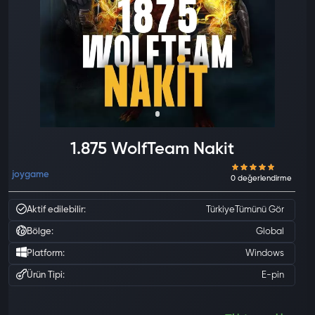
1.875 WolfTeam Nakit
joygame
Aktif edilebilir:
Türkiye
Tümünü Gör
Bölge:
Global
Platform:
Windows
Ürün Tipi:
E-pin
0 değ