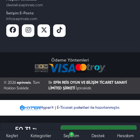
destek@epinreis.com
İletişim E-Posta
info@epinreis.com
Ödeme Yöntemleri
© 2026
epinreis
. Tüm
Bir
EPİN REİS OYUN VE BİLİŞİM TİCARET SANAYİ
Hakları Saklıdır.
LİMİTED ŞİRKETİ
İştirakidir.
Hyper® | E-Ticaret paketleri ile hazırlanmıştır.
50.31
TL
Sepete Ekle
0
Keşfet
Kategoriler
Sepetim
Destek
Hesabım