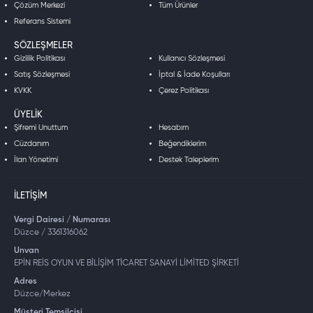
Çözüm Merkezi
Tüm Ürünler
Referans Sistemi
SÖZLEŞMELER
Gizlilik Politikası
Kullanıcı Sözleşmesi
Satış Sözleşmesi
İptal & İade Koşulları
KVKK
Çerez Politikası
ÜYELIK
Şifremi Unuttum
Hesabım
Cüzdanım
Beğendiklerim
İlan Yönetimi
Destek Taleplerim
İLETIŞIM
Vergi Dairesi / Numarası
Düzce / 3361316062
Unvan
EPİN REİS OYUN VE BİLİŞİM TİCARET SANAYİ LİMİTED ŞİRKETİ
Adres
Düzce/Merkez
Müşteri Temsilcisi