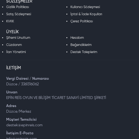
SÖZLEŞMELER
Gizlilik Politikası
Kullanıcı Sözleşmesi
Satış Sözleşmesi
İptal & İade Koşulları
KVKK
Çerez Politikası
ÜYELIK
Şifremi Unuttum
Hesabım
Cüzdanım
Beğendiklerim
İlan Yönetimi
Destek Taleplerim
İLETIŞIM
Vergi Dairesi / Numarası
Düzce / 3361316062
Unvan
EPİN REİS OYUN VE BİLİŞİM TİCARET SANAYİ LİMİTED ŞİRKETİ
Adres
Düzce/Merkez
Müşteri Temsilcisi
destek@epinreis.com
İletişim E-Posta