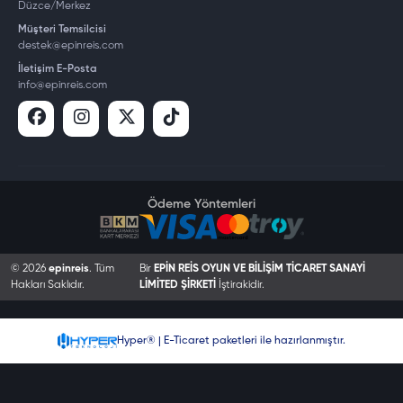
Düzce/Merkez
Müşteri Temsilcisi
destek@epinreis.com
İletişim E-Posta
info@epinreis.com
Ödeme Yöntemleri
© 2026
epinreis
. Tüm
Bir
EPİN REİS OYUN VE BİLİŞİM TİCARET SANAYİ
Hakları Saklıdır.
LİMİTED ŞİRKETİ
İştirakidir.
Hyper® | E-Ticaret paketleri ile hazırlanmıştır.