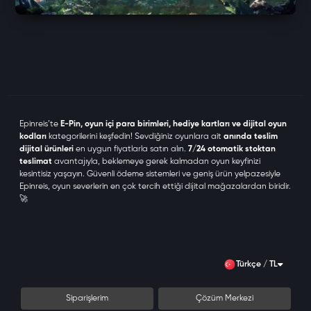
Epinreis
’te
E-Pin, oyun içi para birimleri, hediye kartları ve dijital oyun
kodları
kategorilerini keşfedin! Sevdiğiniz oyunlara ait
anında teslim
dijital ürünleri
en uygun fiyatlarla satın alın.
7/24 otomatik stoktan
teslimat
avantajıyla, beklemeye gerek kalmadan oyun keyfinizi
kesintisiz yaşayın. Güvenli ödeme sistemleri ve geniş ürün yelpazesiyle
Epinreis
, oyun severlerin en çok tercih ettiği dijital mağazalardan biridir.
🚀
Türkçe / TL
Siparişlerim
Çözüm Merkezi