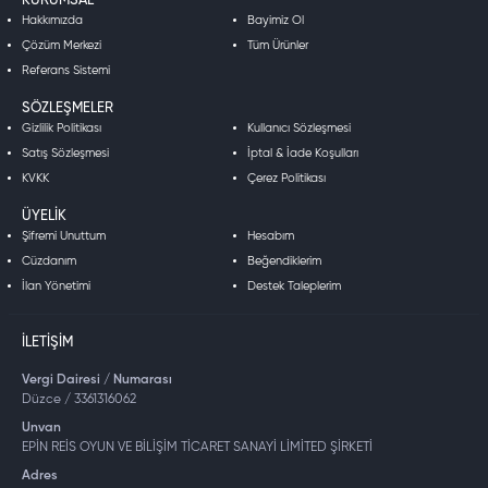
KURUMSAL
Hakkımızda
Bayimiz Ol
Çözüm Merkezi
Tüm Ürünler
Referans Sistemi
SÖZLEŞMELER
Gizlilik Politikası
Kullanıcı Sözleşmesi
Satış Sözleşmesi
İptal & İade Koşulları
KVKK
Çerez Politikası
ÜYELIK
Şifremi Unuttum
Hesabım
Cüzdanım
Beğendiklerim
İlan Yönetimi
Destek Taleplerim
İLETIŞIM
Vergi Dairesi / Numarası
Düzce / 3361316062
Unvan
EPİN REİS OYUN VE BİLİŞİM TİCARET SANAYİ LİMİTED ŞİRKETİ
Adres