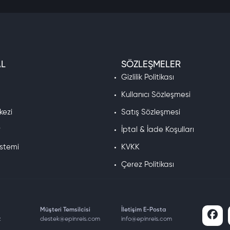
L
SÖZLEŞMELER
a
Gizlilik Politikası
Kullanıcı Sözleşmesi
kezi
Satış Sözleşmesi
r
İptal & İade Koşulları
istemi
KVKK
Çerez Politikası
Müşteri Temsilcisi
İletişim E-Posta
z
destek@epinreis.com
info@epinreis.com