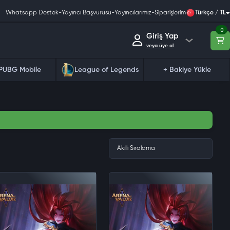
Whatsapp Destek
-
Yayıncı Başvurusu
-
Yayıncılarımız
-
Siparişlerim
Türkçe / TL
0
Giriş Yap
veya üye ol
PUBG Mobile
League of Legends
+ Bakiye Yükle