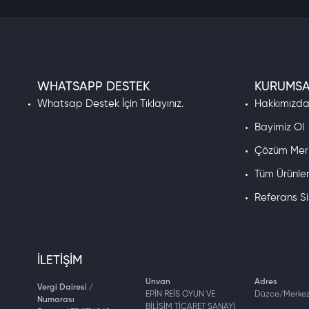
WHATSAPP DESTEK
KURUMSA
Whatsap Destek İçin Tıklayınız.
Hakkımızd
Bayimiz Ol
Çözüm Mer
Tüm Ürünle
Referans S
İLETIŞIM
Unvan
Adres
Vergi Dairesi /
EPİN REİS OYUN VE
Düzce/Merke
Numarası
BİLİŞİM TİCARET SANAYİ