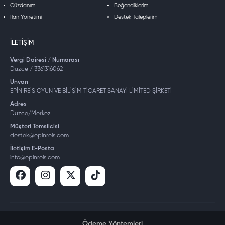
Cüzdanım
Beğendiklerim
İlan Yönetimi
Destek Taleplerim
İLETIŞIM
Vergi Dairesi / Numarası
Düzce / 3361316062
Unvan
EPİN REİS OYUN VE BİLİŞİM TİCARET SANAYİ LİMİTED ŞİRKETİ
Adres
Düzce/Merkez
Müşteri Temsilcisi
destek@epinreis.com
İletişim E-Posta
info@epinreis.com
Ödeme Yöntemleri