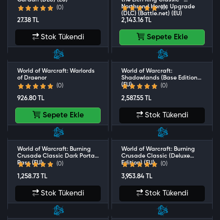
Gul'dan (DLC) (EU)
the Lich King Classic -
Northrend Heroic Upgrade
(0)
(0)
(DLC) (Battle.net) (EU)
27.38 TL
2,143.16 TL
Stok Tükendi
Sepete Ekle
World of Warcraft: Warlords
World of Warcraft:
of Draenor
Shadowlands (Base Edition)
(EU)
(0)
(0)
926.80 TL
2,587.55 TL
Sepete Ekle
Stok Tükendi
World of Warcraft: Burning
World of Warcraft: Burning
Crusade Classic Dark Portal
Crusade Classic (Deluxe
Pass (EU)
Edition) (EU)
(0)
(0)
1,258.73 TL
3,953.84 TL
Stok Tükendi
Stok Tükendi