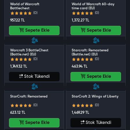
World of Warcraft
World of Warcraft 60-day
Battlechest
time card (EU)
(0)
(0)
957.22 TL
1,372.27 TL
Sepete Ekle
Sepete Ekle
Warcraft 3 BattleChest
Starcraft: Remastered
(Battle.net) (EU)
(Battle.net) (EU)
(0)
(0)
1,749.32 TL
463.94 TL
Stok Tükendi
Sepete Ekle
StarCraft: Remastered
StarCraft 2: Wings of Liberty
(0)
(0)
623.12 TL
1,469.29 TL
Sepete Ekle
Stok Tükendi