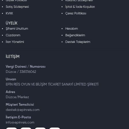
Gizlilik Politikası
Kullanıcı Sözleşmesi
Satış Sözleşmesi
İptal & İade Koşulları
KVKK
Çerez Politikası
ÜYELIK
Şifremi Unuttum
Hesabım
Cüzdanım
Beğendiklerim
İlan Yönetimi
Destek Taleplerim
İLETIŞIM
Vergi Dairesi / Numarası
Düzce / 3361316062
Unvan
EPİN REİS OYUN VE BİLİŞİM TİCARET SANAYİ LİMİTED ŞİRKETİ
Adres
Düzce/Merkez
Müşteri Temsilcisi
destek@epinreis.com
İletişim E-Posta
info@epinreis.com