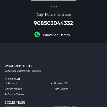
veya
Çağrı Merkezimizi arayın
908503044332
WhatsApp Destek
WHATSAPP DESTEK
Whatsap Destek İçin Tıklayınız.
KURUMSAL
Hakkımızda
Bayimiz Ol
Çözüm Merkezi
Tüm Ürünler
Referans Sistemi
SÖZLEŞMELER