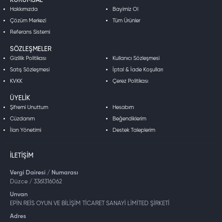
KURUMSAL
Hakkımızda
Bayimiz Ol
Çözüm Merkezi
Tüm Ürünler
Referans Sistemi
SÖZLEŞMELER
Gizlilik Politikası
Kullanıcı Sözleşmesi
Satış Sözleşmesi
İptal & İade Koşulları
KVKK
Çerez Politikası
ÜYELIK
Şifremi Unuttum
Hesabım
Cüzdanım
Beğendiklerim
İlan Yönetimi
Destek Taleplerim
İLETIŞIM
Vergi Dairesi / Numarası
Düzce / 3361316062
Unvan
EPİN REİS OYUN VE BİLİŞİM TİCARET SANAYİ LİMİTED ŞİRKETİ
Adres