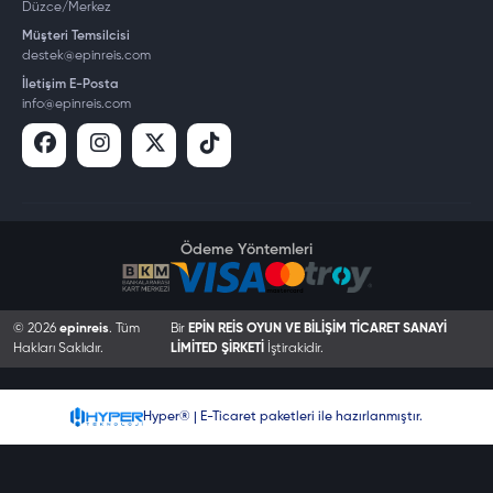
Düzce/Merkez
Müşteri Temsilcisi
destek@epinreis.com
İletişim E-Posta
info@epinreis.com
Ödeme Yöntemleri
© 2026
epinreis
. Tüm
Bir
EPİN REİS OYUN VE BİLİŞİM TİCARET SANAYİ
Hakları Saklıdır.
LİMİTED ŞİRKETİ
İştirakidir.
Hyper® | E-Ticaret paketleri ile hazırlanmıştır.