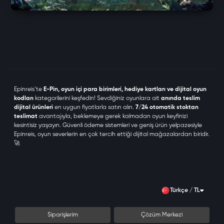
Epinreis
’te
E-Pin, oyun içi para birimleri, hediye kartları ve dijital oyun
kodları
kategorilerini keşfedin! Sevdiğiniz oyunlara ait
anında teslim
dijital ürünleri
en uygun fiyatlarla satın alın.
7/24 otomatik stoktan
teslimat
avantajıyla, beklemeye gerek kalmadan oyun keyfinizi
kesintisiz yaşayın. Güvenli ödeme sistemleri ve geniş ürün yelpazesiyle
Epinreis
, oyun severlerin en çok tercih ettiği dijital mağazalardan biridir.
🚀
Türkçe / TL
Siparişlerim
Çözüm Merkezi