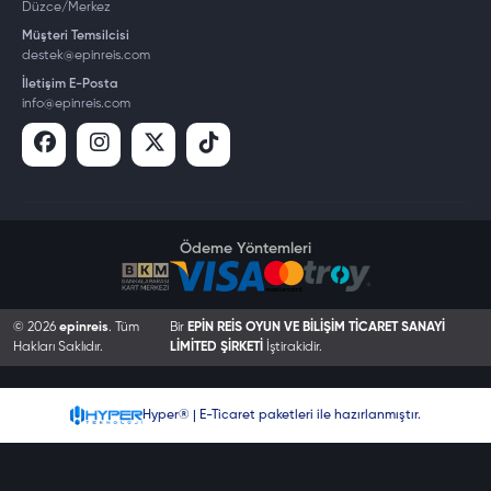
Düzce/Merkez
Müşteri Temsilcisi
destek@epinreis.com
İletişim E-Posta
info@epinreis.com
Ödeme Yöntemleri
© 2026
epinreis
. Tüm
Bir
EPİN REİS OYUN VE BİLİŞİM TİCARET SANAYİ
Hakları Saklıdır.
LİMİTED ŞİRKETİ
İştirakidir.
Hyper® | E-Ticaret paketleri ile hazırlanmıştır.