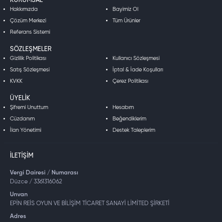
KURUMSAL
Hakkımızda
Bayimiz Ol
Çözüm Merkezi
Tüm Ürünler
Referans Sistemi
SÖZLEŞMELER
Gizlilik Politikası
Kullanıcı Sözleşmesi
Satış Sözleşmesi
İptal & İade Koşulları
KVKK
Çerez Politikası
ÜYELIK
Şifremi Unuttum
Hesabım
Cüzdanım
Beğendiklerim
İlan Yönetimi
Destek Taleplerim
İLETIŞIM
Vergi Dairesi / Numarası
Düzce / 3361316062
Unvan
EPİN REİS OYUN VE BİLİŞİM TİCARET SANAYİ LİMİTED ŞİRKETİ
Adres