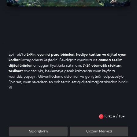
Epinreis
’te
E-Pin, oyun içi para birimleri, hediye kartları ve dijital oyun
kodları
kategorilerini keşfedin! Sevdiğiniz oyunlara ait
anında teslim
dijital ürünleri
en uygun fiyatlarla satın alın.
7/24 otomatik stoktan
teslimat
avantajıyla, beklemeye gerek kalmadan oyun keyfinizi
kesintisiz yaşayın. Güvenli ödeme sistemleri ve geniş ürün yelpazesiyle
Epinreis
, oyun severlerin en çok tercih ettiği dijital mağazalardan biridir.
🚀
Türkçe / TL
Siparişlerim
Çözüm Merkezi