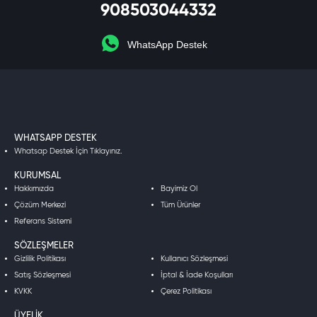
908503044332
WhatsApp Destek
WHATSAPP DESTEK
Whatsap Destek İçin Tıklayınız.
KURUMSAL
Hakkımızda
Bayimiz Ol
Çözüm Merkezi
Tüm Ürünler
Referans Sistemi
SÖZLEŞMELER
Gizlilik Politikası
Kullanıcı Sözleşmesi
Satış Sözleşmesi
İptal & İade Koşulları
KVKK
Çerez Politikası
ÜYELIK