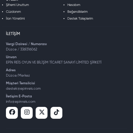
Şifremi Unuttum
Hesabım
Cüzdanım
Beğendiklerim
İlan Yönetimi
Destek Taleplerim
İLETIŞIM
Vergi Dairesi / Numarası
Düzce / 3361316062
Unvan
EPİN REİS OYUN VE BİLİŞİM TİCARET SANAYİ LİMİTED ŞİRKETİ
Adres
Düzce/Merkez
Müşteri Temsilcisi
destek@epinreis.com
İletişim E-Posta
info@epinreis.com