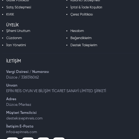
Gizlilik Politikası
Kullanıcı Sözleşmesi
Satış Sözleşmesi
İptal & İade Koşulları
KVKK
Çerez Politikası
ÜYELIK
Şifremi Unuttum
Hesabım
Cüzdanım
Beğendiklerim
İlan Yönetimi
Destek Taleplerim
İLETIŞIM
Vergi Dairesi / Numarası
Düzce / 3361316062
Unvan
EPİN REİS OYUN VE BİLİŞİM TİCARET SANAYİ LİMİTED ŞİRKETİ
Adres
Düzce/Merkez
Müşteri Temsilcisi
destek@epinreis.com
İletişim E-Posta
info@epinreis.com