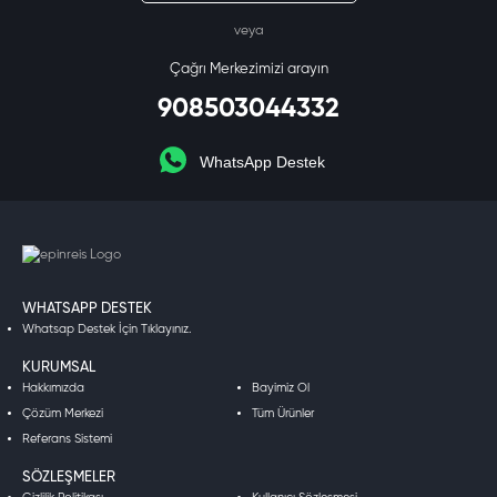
veya
Çağrı Merkezimizi arayın
908503044332
WhatsApp Destek
WHATSAPP DESTEK
Whatsap Destek İçin Tıklayınız.
KURUMSAL
Hakkımızda
Bayimiz Ol
Çözüm Merkezi
Tüm Ürünler
Referans Sistemi
SÖZLEŞMELER