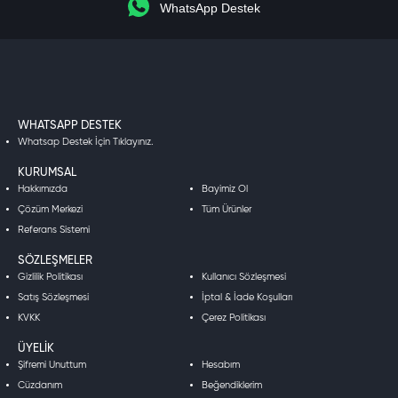
WhatsApp Destek
WHATSAPP DESTEK
Whatsap Destek İçin Tıklayınız.
KURUMSAL
Hakkımızda
Bayimiz Ol
Çözüm Merkezi
Tüm Ürünler
Referans Sistemi
SÖZLEŞMELER
Gizlilik Politikası
Kullanıcı Sözleşmesi
Satış Sözleşmesi
İptal & İade Koşulları
KVKK
Çerez Politikası
ÜYELIK
Şifremi Unuttum
Hesabım
Cüzdanım
Beğendiklerim