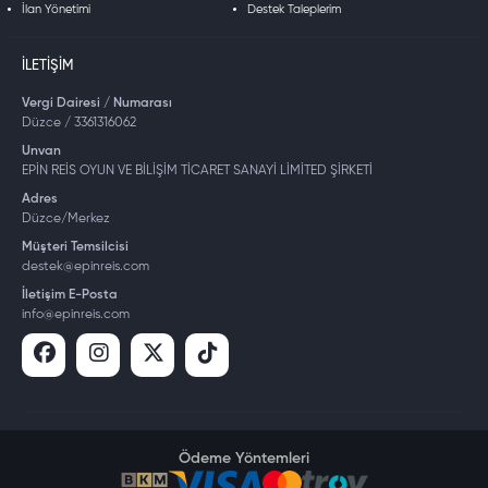
İlan Yönetimi
Destek Taleplerim
İLETIŞIM
Vergi Dairesi / Numarası
Düzce / 3361316062
Unvan
EPİN REİS OYUN VE BİLİŞİM TİCARET SANAYİ LİMİTED ŞİRKETİ
Adres
Düzce/Merkez
Müşteri Temsilcisi
destek@epinreis.com
İletişim E-Posta
info@epinreis.com
Ödeme Yöntemleri