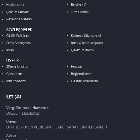
Hakkımızda
Bayimiz Ol
Çözüm Merkezi
Tüm Ürünler
Referans Sistemi
SÖZLEŞMELER
Gizlilik Politikası
Kullanıcı Sözleşmesi
Satış Sözleşmesi
İptal & İade Koşulları
KVKK
Çerez Politikası
ÜYELIK
Şifremi Unuttum
Hesabım
Cüzdanım
Beğendiklerim
İlan Yönetimi
Destek Taleplerim
İLETIŞIM
Vergi Dairesi / Numarası
Düzce / 3361316062
Unvan
EPİN REİS OYUN VE BİLİŞİM TİCARET SANAYİ LİMİTED ŞİRKETİ
Adres