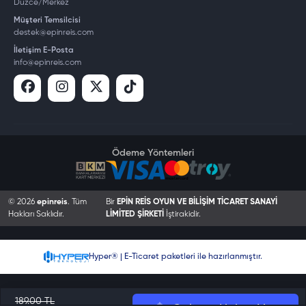
Düzce/Merkez
Müşteri Temsilcisi
destek@epinreis.com
İletişim E-Posta
info@epinreis.com
Ödeme Yöntemleri
© 2026
epinreis
. Tüm
Bir
EPİN REİS OYUN VE BİLİŞİM TİCARET SANAYİ
Hakları Saklıdır.
LİMİTED ŞİRKETİ
İştirakidir.
Hyper® | E-Ticaret paketleri ile hazırlanmıştır.
189.00 TL