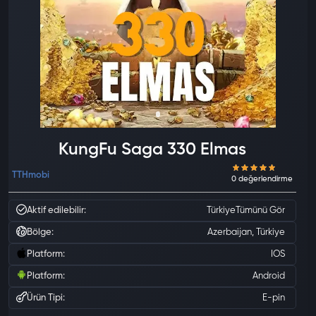
KungFu Saga 330 Elmas
TTHmobi
Aktif edilebilir:
Türkiye
Tümünü Gör
Bölge:
Azerbaijan, Türkiye
Platform:
IOS
Platform:
Android
Ürün Tipi:
E-pin
0 değ