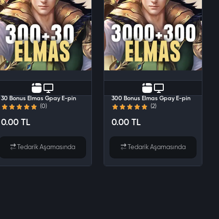
Legend Online Reborn 300 +
Legend Online Reborn 3000 +
30 Bonus Elmas Gpay E-pin
300 Bonus Elmas Gpay E-pin
(0)
(2)
0.00 TL
0.00 TL
Tedarik Aşamasında
Tedarik Aşamasında