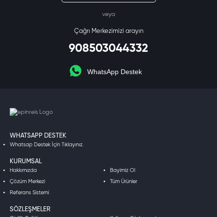
veya
Çağrı Merkezimizi arayın
908503044332
WhatsApp Destek
WHATSAPP DESTEK
Whatsap Destek İçin Tıklayınız.
KURUMSAL
Hakkımızda
Bayimiz Ol
Çözüm Merkezi
Tüm Ürünler
Referans Sistemi
SÖZLEŞMELER