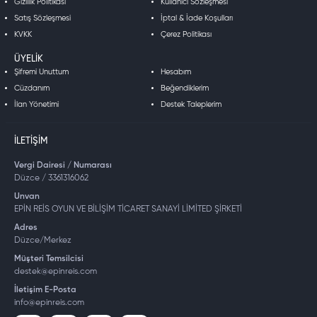
Gizlilik Politikası
Kullanıcı Sözleşmesi
Satış Sözleşmesi
İptal & İade Koşulları
KVKK
Çerez Politikası
ÜYELIK
Şifremi Unuttum
Hesabım
Cüzdanım
Beğendiklerim
İlan Yönetimi
Destek Taleplerim
İLETIŞIM
Vergi Dairesi / Numarası
Düzce / 3361316062
Unvan
EPİN REİS OYUN VE BİLİŞİM TİCARET SANAYİ LİMİTED ŞİRKETİ
Adres
Düzce/Merkez
Müşteri Temsilcisi
destek@epinreis.com
İletişim E-Posta
info@epinreis.com