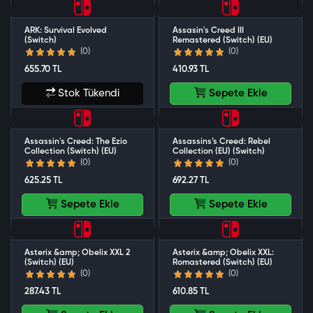
ARK: Survival Evolved
Assasin's Creed III
(Switch)
Remastered (Switch) (EU)
(0)
(0)
655.70 TL
410.93 TL
Stok Tükendi
Sepete Ekle
Assassin's Creed: The Ezio
Assassins’s Creed: Rebel
Collection (Switch) (EU)
Collection (EU) (Switch)
(0)
(0)
625.25 TL
692.27 TL
Sepete Ekle
Sepete Ekle
Asterix &amp; Obelix XXL 2
Asterix &amp; Obelix XXL:
(Switch) (EU)
Romastered (Switch) (EU)
(0)
(0)
287.43 TL
610.85 TL