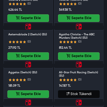
Volume 2 (Switch) (EU)
Volume 1 (Switch) (EU)
(0)
(0)
426.44 TL
549.38 TL
Sepete Ekle
Sepete Ekle
Aeternoblade 2 (Switch) (EU)
Agatha Christie - The ABC
Murders (Switch) (EU)
(0)
(0)
271.92 TL
812.44 TL
Sepete Ekle
Sepete Ekle
Aggelos (Switch) (EU)
All-Star Fruit Racing (Switch)
(EU)
(0)
(0)
181.09 TL
147.87 TL
Sepete Ekle
Stok Tükendi