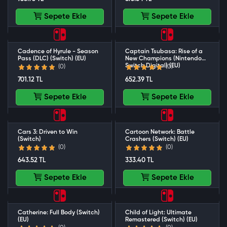
Sepete Ekle
Sepete Ekle
Cadence of Hyrule - Season
Captain Tsubasa: Rise of a
Pass (DLC) (Switch) (EU)
New Champions (Nintendo
Switch Digital) (EU)
(0)
(0)
701.12 TL
652.39 TL
Sepete Ekle
Sepete Ekle
Cars 3: Driven to Win
Cartoon Network: Battle
(Switch)
Crashers (Switch) (EU)
(0)
(0)
643.52 TL
333.40 TL
Sepete Ekle
Sepete Ekle
Catherine: Full Body (Switch)
Child of Light: Ultimate
(EU)
Remastered (Switch) (EU)