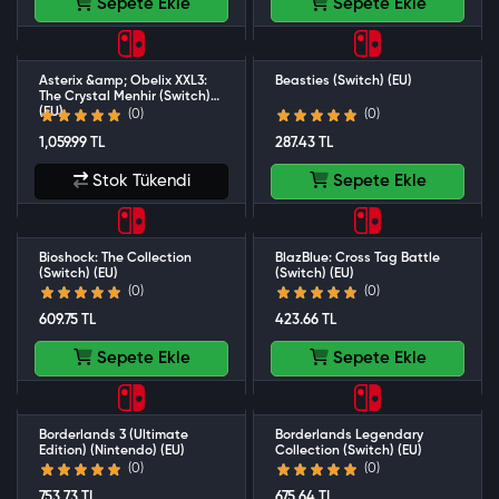
Sepete Ekle
Sepete Ekle
Asterix &amp; Obelix XXL3:
Beasties (Switch) (EU)
The Crystal Menhir (Switch)
(EU)
(0)
(0)
1,059.99 TL
287.43 TL
Stok Tükendi
Sepete Ekle
Bioshock: The Collection
BlazBlue: Cross Tag Battle
(Switch) (EU)
(Switch) (EU)
(0)
(0)
609.75 TL
423.66 TL
Sepete Ekle
Sepete Ekle
Borderlands 3 (Ultimate
Borderlands Legendary
Edition) (Nintendo) (EU)
Collection (Switch) (EU)
(0)
(0)
753.73 TL
675.64 TL