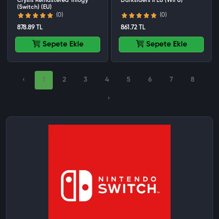
Crysis Remastered Trilogy
Darksiders II EU (Wii U)
(Switch) (EU)
(0)
(0)
878.89 TL
861.72 TL
Sepete Ekle
Sepete Ekle
‹
1
2
3
4
5
6
7
8
›