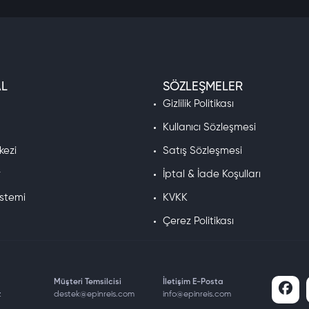
L
SÖZLEŞMELER
a
Gizlilik Politikası
Kullanıcı Sözleşmesi
kezi
Satış Sözleşmesi
r
İptal & İade Koşulları
istemi
KVKK
Çerez Politikası
Müşteri Temsilcisi
İletişim E-Posta
z
destek@epinreis.com
info@epinreis.com