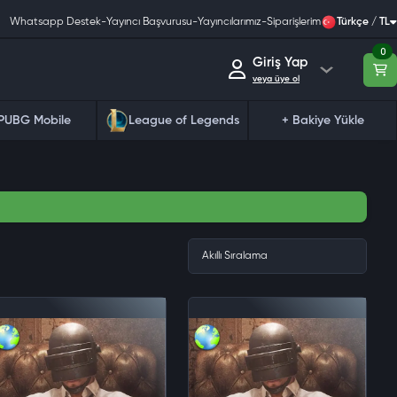
Whatsapp Destek
-
Yayıncı Başvurusu
-
Yayıncılarımız
-
Siparişlerim
Türkçe / TL
0
Giriş Yap
veya üye ol
PUBG Mobile
League of Legends
+ Bakiye Yükle