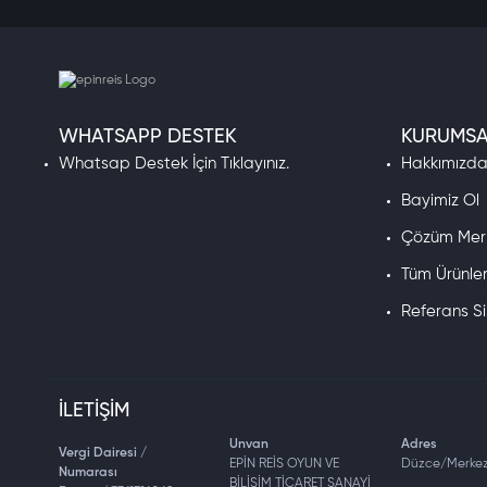
WHATSAPP DESTEK
KURUMSA
Whatsap Destek İçin Tıklayınız.
Hakkımızd
Bayimiz Ol
Çözüm Mer
Tüm Ürünle
Referans S
İLETIŞIM
Unvan
Adres
Vergi Dairesi /
EPİN REİS OYUN VE
Düzce/Merke
Numarası
BİLİŞİM TİCARET SANAYİ