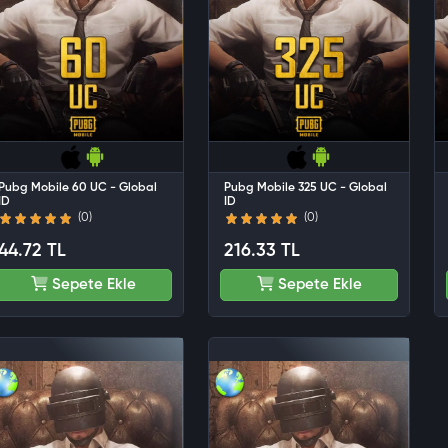
Pubg Mobile 60 UC - Global
Pubg Mobile 325 UC - Global
ID
ID
(0)
(0)
44.72 TL
216.33 TL
Sepete Ekle
Sepete Ekle