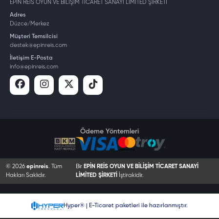
EPİN REİS OYUN VE BİLİŞİM TİCARET SANAYİ LİMİTED ŞİRKETİ
Adres
Düzce/Merkez
Müşteri Temsilcisi
destek@epinreis.com
İletişim E-Posta
info@epinreis.com
Ödeme Yöntemleri
© 2026
epinreis
. Tüm
Bir
EPİN REİS OYUN VE BİLİŞİM TİCARET SANAYİ
Hakları Saklıdır.
LİMİTED ŞİRKETİ
İştirakidir.
Hyper® | E-Ticaret paketleri ile hazırlanmıştır.