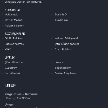
Whatsap Destek İçin Tıklayınız.
KURUMSAL
Hakkımızda
Bayimiz Ol
Çözüm Merkezi
Tüm Ürünler
Referans Sistemi
SÖZLEŞMELER
Gizlilik Politikası
Kullanıcı Sözleşmesi
Satış Sözleşmesi
İptal & İade Koşulları
KVKK
Çerez Politikası
ÜYELIK
Şifremi Unuttum
Hesabım
Cüzdanım
Beğendiklerim
İlan Yönetimi
Destek Taleplerim
İLETIŞIM
Vergi Dairesi / Numarası
Düzce / 3361316062
Unvan