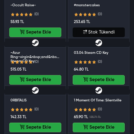
-Occult Raise-
#monstercakes
(0)
(0)
55.93 TL
253.65 TL
Sepete Ekle
Stok Tükendi
~Azur
03.04 Steam CD Key
Ring~virgin&nbsp;and&nbsp;slave's&nbsp;phylacteries
Steam CD Key
(0)
(0)
515.05 TL
64.80 TL
Sepete Ekle
Sepete Ekle
0RBITALIS
1 Moment Of Time: Silentville
(0)
(0)
142.33 TL
65.90 TL
135.71 TL
Sepete Ekle
Sepete Ekle