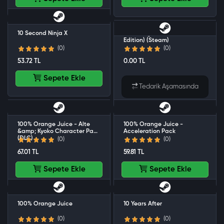
10 Second Ninja X
Street Fighter 6 (Deluxe
Edition) (Steam)
(0)
(0)
53.72 TL
0.00 TL
Sepete Ekle
Tedarik Aşamasında
100% Orange Juice - Alte
100% Orange Juice -
&amp; Kyoko Character Pack
Acceleration Pack
(DLC)
(0)
(0)
67.01 TL
59.81 TL
Sepete Ekle
Sepete Ekle
100% Orange Juice
10 Years After
(0)
(0)