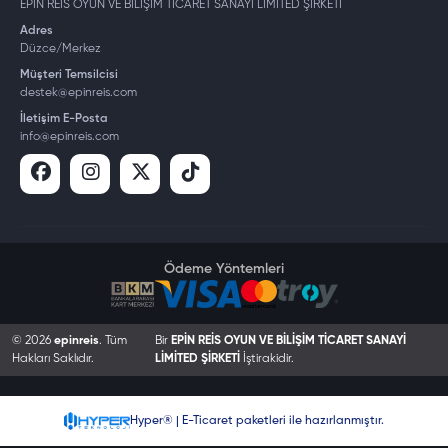
EPİN REİS OYUN VE BİLİŞİM TİCARET SANAYİ LİMİTED ŞİRKETİ
Adres
Düzce/Merkez
Müşteri Temsilcisi
destek@epinreis.com
İletişim E-Posta
info@epinreis.com
Ödeme Yöntemleri
© 2026
epinreis
. Tüm
Bir
EPİN REİS OYUN VE BİLİŞİM TİCARET SANAYİ
Hakları Saklıdır.
LİMİTED ŞİRKETİ
İştirakidir.
Hyper® | E-Ticaret paketleri ile hazırlanmıştır.