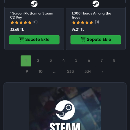
1 Screen Platformer Steam
1,000 Heads Among the
CD Key
Trees
(0)
(0)
32.68 TL
74.21 TL
Sepete Ekle
Sepete Ekle
‹
1
2
3
4
5
6
7
8
9
10
...
533
534
›