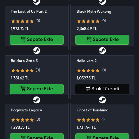
The Last of Us Part 2
Black Myth Wukong
(0)
(0)
1,973.74 TL
2,368.49 TL
Sepete Ekle
Sepete Ekle
Baldur’s Gate 3
Helldivers 2
(0)
(0)
1,381.62 TL
1,039.35 TL
Sepete Ekle
Stok Tükendi
Hogwarts Legacy
Ghost of Tsushima
(0)
(1)
1,298.75 TL
1,731.44 TL
Sepete Ekle
Sepete Ekle