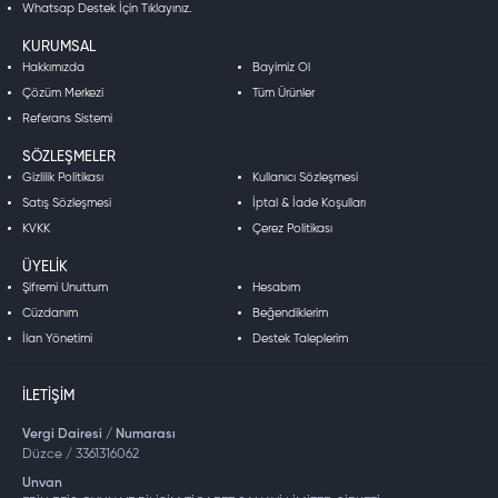
Whatsap Destek İçin Tıklayınız.
KURUMSAL
Hakkımızda
Bayimiz Ol
Çözüm Merkezi
Tüm Ürünler
Referans Sistemi
SÖZLEŞMELER
Gizlilik Politikası
Kullanıcı Sözleşmesi
Satış Sözleşmesi
İptal & İade Koşulları
KVKK
Çerez Politikası
ÜYELIK
Şifremi Unuttum
Hesabım
Cüzdanım
Beğendiklerim
İlan Yönetimi
Destek Taleplerim
İLETIŞIM
Vergi Dairesi / Numarası
Düzce / 3361316062
Unvan