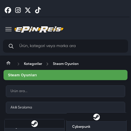
Kategoriler
Steam Oyunları
Steam Oyunları
Kingdom Come Deliverance II
Cyberpunk