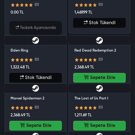
(0)
(0)
0.00 TL
1,469.99 TL
Stok Tükendi
Tedarik Aşamasında
Elden Ring
Red Dead Redemption 2
(0)
(0)
1,322.48 TL
2,368.49 TL
Stok Tükendi
Sepete Ekle
Marvel Spiderman 2
The Last of Us Part I
(0)
(0)
2,368.49 TL
1,211.69 TL
Sepete Ekle
Sepete Ekle