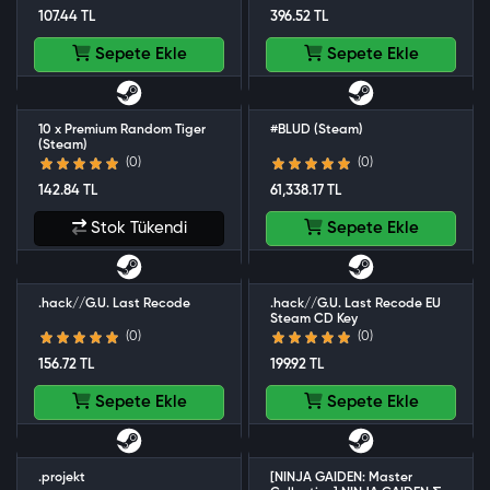
107.44 TL
396.52 TL
Sepete Ekle
Sepete Ekle
10 x Premium Random Tiger
#BLUD (Steam)
(Steam)
(0)
(0)
142.84 TL
61,338.17 TL
Stok Tükendi
Sepete Ekle
.hack//G.U. Last Recode
.hack//G.U. Last Recode EU
Steam CD Key
(0)
(0)
156.72 TL
199.92 TL
Sepete Ekle
Sepete Ekle
.projekt
[NINJA GAIDEN: Master