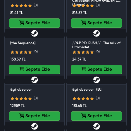
Collection] NINJA GAIDEN Σ
(Steam)
(0)
(0)
81.41 TL
816.87 TL
Sepete Ekle
Sepete Ekle
[the Sequence]
//N.P.P.D. RUSH//- The milk of
Ultraviolet
(0)
(0)
158.39 TL
24.37 TL
Sepete Ekle
Sepete Ekle
&gt;observer_
&gt;observer_ (EU)
(0)
(0)
129.59 TL
181.65 TL
Sepete Ekle
Sepete Ekle