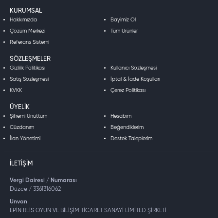
KURUMSAL
Hakkımızda
Bayimiz Ol
Çözüm Merkezi
Tüm Ürünler
Referans Sistemi
SÖZLEŞMELER
Gizlilik Politikası
Kullanıcı Sözleşmesi
Satış Sözleşmesi
İptal & İade Koşulları
KVKK
Çerez Politikası
ÜYELIK
Şifremi Unuttum
Hesabım
Cüzdanım
Beğendiklerim
İlan Yönetimi
Destek Taleplerim
İLETIŞIM
Vergi Dairesi / Numarası
Düzce / 3361316062
Unvan
EPİN REİS OYUN VE BİLİŞİM TİCARET SANAYİ LİMİTED ŞİRKETİ