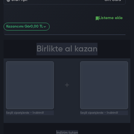
0 değ
Listeme ekle
Kazancımı Gör
0,00 TL
Birlikte al kazan
Seçili siparişlerde - İndirimli!
Seçili siparişlerde - İndirimli!
İndirim tutarı