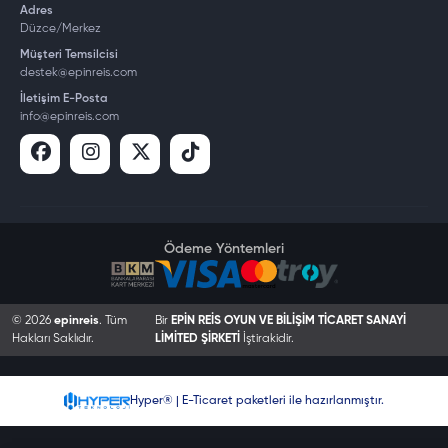
Adres
Düzce/Merkez
Müşteri Temsilcisi
destek@epinreis.com
İletişim E-Posta
info@epinreis.com
Ödeme Yöntemleri
© 2026
epinreis
. Tüm
Bir
EPİN REİS OYUN VE BİLİŞİM TİCARET SANAYİ
Hakları Saklıdır.
LİMİTED ŞİRKETİ
İştirakidir.
Hyper® | E-Ticaret paketleri ile hazırlanmıştır.