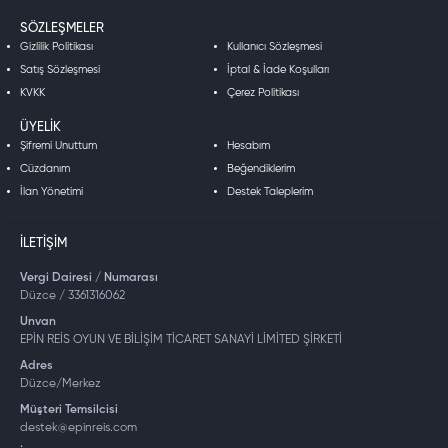
SÖZLEŞMELER
Gizlilik Politikası
Kullanıcı Sözleşmesi
Satış Sözleşmesi
İptal & İade Koşulları
KVKK
Çerez Politikası
ÜYELIK
Şifremi Unuttum
Hesabım
Cüzdanım
Beğendiklerim
İlan Yönetimi
Destek Taleplerim
İLETIŞIM
Vergi Dairesi / Numarası
Düzce / 3361316062
Unvan
EPİN REİS OYUN VE BİLİŞİM TİCARET SANAYİ LİMİTED ŞİRKETİ
Adres
Düzce/Merkez
Müşteri Temsilcisi
destek@epinreis.com