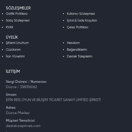
SÖZLEŞMELER
Gizlilik Politikası
Kullanıcı Sözleşmesi
Satış Sözleşmesi
İptal & İade Koşulları
KVKK
Çerez Politikası
ÜYELIK
Şifremi Unuttum
Hesabım
Cüzdanım
Beğendiklerim
İlan Yönetimi
Destek Taleplerim
İLETIŞIM
Vergi Dairesi / Numarası
Düzce / 3361316062
Unvan
EPİN REİS OYUN VE BİLİŞİM TİCARET SANAYİ LİMİTED ŞİRKETİ
Adres
Düzce/Merkez
Müşteri Temsilcisi
destek@epinreis.com