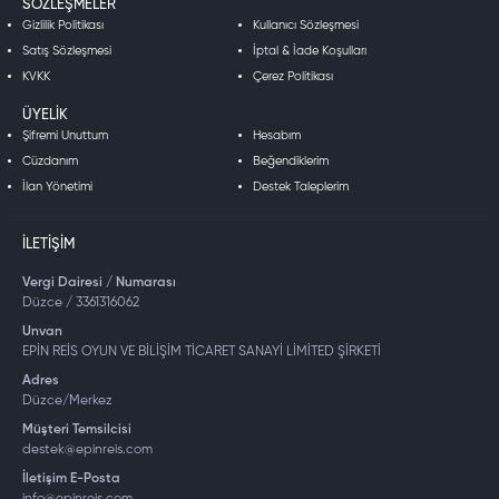
SÖZLEŞMELER
Gizlilik Politikası
Kullanıcı Sözleşmesi
Satış Sözleşmesi
İptal & İade Koşulları
KVKK
Çerez Politikası
ÜYELIK
Şifremi Unuttum
Hesabım
Cüzdanım
Beğendiklerim
İlan Yönetimi
Destek Taleplerim
İLETIŞIM
Vergi Dairesi / Numarası
Düzce / 3361316062
Unvan
EPİN REİS OYUN VE BİLİŞİM TİCARET SANAYİ LİMİTED ŞİRKETİ
Adres
Düzce/Merkez
Müşteri Temsilcisi
destek@epinreis.com
İletişim E-Posta