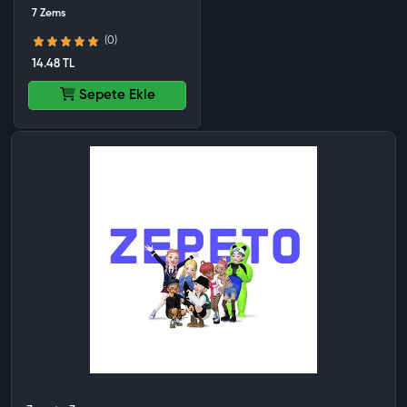
7 Zems
(0)
14.48 TL
Sepete Ekle